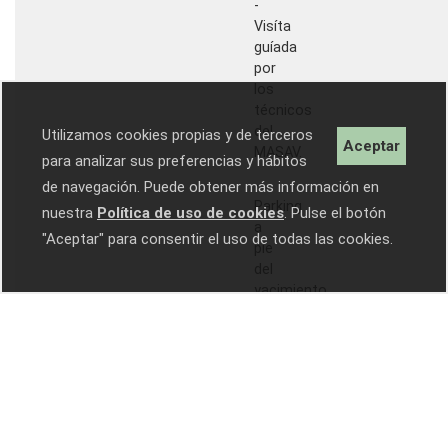
-
Visíta
guíada
por
los
técnicos
del
Utilizamos cookies propias y de terceros
Aceptar
MASAV.
para analizar sus preferencias y hábitos
-
de navegación. Puede obtener más información en
Parking
nuestra
Política de uso de cookies
. Pulse el botón
a
"Aceptar" para consentir el uso de todas las cookies.
pie
del
yacimiento.
-
Cerrar
las
porteras
del
camino.