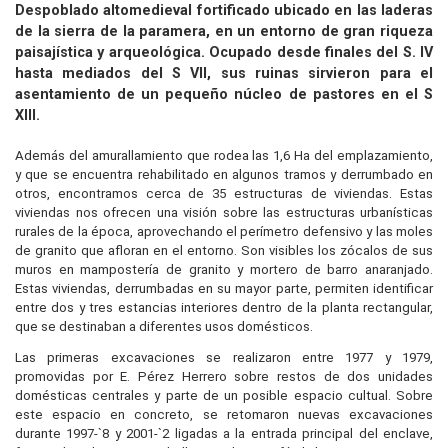
Despoblado altomedieval fortificado ubicado en las laderas
de la sierra de la paramera, en un entorno de gran riqueza
paisajística y arqueológica. Ocupado desde finales del S. IV
hasta mediados del S VII, sus ruinas sirvieron para el
asentamiento de un pequeño núcleo de pastores en el S
XIII.
Además del amurallamiento que rodea las 1,6 Ha del emplazamiento,
y que se encuentra rehabilitado en algunos tramos y derrumbado en
otros, encontramos cerca de 35 estructuras de viviendas. Estas
viviendas nos ofrecen una visión sobre las estructuras urbanísticas
rurales de la época, aprovechando el perímetro defensivo y las moles
de granito que afloran en el entorno. Son visibles los zócalos de sus
muros en mampostería de granito y mortero de barro anaranjado.
Estas viviendas, derrumbadas en su mayor parte, permiten identificar
entre dos y tres estancias interiores dentro de la planta rectangular,
que se destinaban a diferentes usos domésticos.
Las primeras excavaciones se realizaron entre 1977 y 1979,
promovidas por E. Pérez Herrero sobre restos de dos unidades
domésticas centrales y parte de un posible espacio cultual. Sobre
este espacio en concreto, se retomaron nuevas excavaciones
durante 1997-`8 y 2001-`2 ligadas a la entrada principal del enclave,