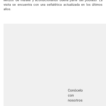
lienzos de muralla y acondicionando buena parte del poblado. La
visita se encuentra con una señalética actualizada en los últimos
años.
Conócelo
con
nosotros