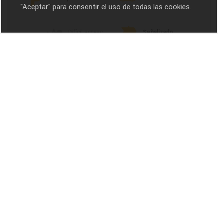
"Aceptar" para consentir el uso de todas las cookies.
Difícil acceso
Señalizado
Época Prehistórica
Época Protohistórica
Época Romana
Época Oscura
Época medieval
Edad Moderna
Edad Contemporánea