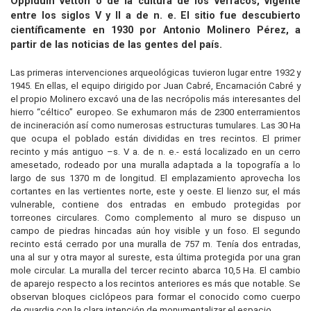
Oppidum vettón o de la cultura de los verracos, vigente
entre los siglos V y II a de n. e. El sitio fue descubierto
científicamente en 1930 por Antonio Molinero Pérez, a
partir de las noticias de las gentes del país.
Las primeras intervenciones arqueológicas tuvieron lugar entre 1932 y
1945. En ellas, el equipo dirigido por Juan Cabré, Encarnación Cabré y
el propio Molinero excavó una de las necrópolis más interesantes del
hierro “céltico” europeo. Se exhumaron más de 2300 enterramientos
de incineración así como numerosas estructuras tumulares. Las 30 Ha
que ocupa el poblado están divididas en tres recintos. El primer
recinto y más antiguo –s. V a. de n. e.- está localizado en un cerro
amesetado, rodeado por una muralla adaptada a la topografía a lo
largo de sus 1370 m de longitud. El emplazamiento aprovecha los
cortantes en las vertientes norte, este y oeste. El lienzo sur, el más
vulnerable, contiene dos entradas en embudo protegidas por
torreones circulares. Como complemento al muro se dispuso un
campo de piedras hincadas aún hoy visible y un foso. El segundo
recinto está cerrado por una muralla de 757 m. Tenía dos entradas,
una al sur y otra mayor al sureste, esta última protegida por una gran
mole circular. La muralla del tercer recinto abarca 10,5 Ha. El cambio
de aparejo respecto a los recintos anteriores es más que notable. Se
observan bloques ciclópeos para formar el conocido como cuerpo
de guardia con la clara intención de monumentalizar el espacio.