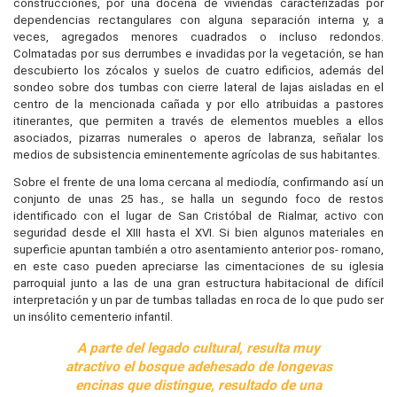
construcciones, por una docena de viviendas caracterizadas por
dependencias rectangulares con alguna separación interna y, a
veces, agregados menores cuadrados o incluso redondos.
Colmatadas por sus derrumbes e invadidas por la vegetación, se han
descubierto los zócalos y suelos de cuatro edificios, además del
sondeo sobre dos tumbas con cierre lateral de lajas aisladas en el
centro de la mencionada cañada y por ello atribuidas a pastores
itinerantes, que permiten a través de elementos muebles a ellos
asociados, pizarras numerales o aperos de labranza, señalar los
medios de subsistencia eminentemente agrícolas de sus habitantes.
Sobre el frente de una loma cercana al mediodía, confirmando así un
conjunto de unas 25 has., se halla un segundo foco de restos
identificado con el lugar de San Cristóbal de Rialmar, activo con
seguridad desde el XIII hasta el XVI. Si bien algunos materiales en
superficie apuntan también a otro asentamiento anterior pos- romano,
en este caso pueden apreciarse las cimentaciones de su iglesia
parroquial junto a las de una gran estructura habitacional de difícil
interpretación y un par de tumbas talladas en roca de lo que pudo ser
un insólito cementerio infantil.
A parte del legado cultural, resulta muy
atractivo el bosque adehesado de longevas
encinas que distingue, resultado de una