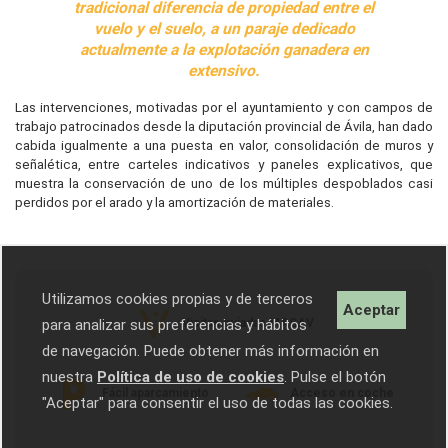
tradicional diferencia de propiedad entre el
vuelo y el suelo, a un paraje dedicado
actualmente a la explotación ganadera en
extensivo.
Las intervenciones, motivadas por el ayuntamiento y con campos de
trabajo patrocinados desde la diputación provincial de Ávila, han dado
cabida igualmente a una puesta en valor, consolidación de muros y
señalética, entre carteles indicativos y paneles explicativos, que
muestra la conservación de uno de los múltiples despoblados casi
perdidos por el arado y la amortización de materiales.
Utilizamos cookies propias y de terceros
Aceptar
Visitas guiadas MASAV
para analizar sus preferencias y hábitos
de navegación. Puede obtener más información en
nuestra
Política de uso de cookies
. Pulse el botón
Fácil aparcamiento
Acceso en coche
"Aceptar" para consentir el uso de todas las cookies.