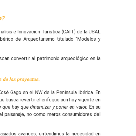
a?
álisis e Innovación Turística (CAIT) de la USAL
 Ibérico de Arqueoturismo titulado “Modelos y
can convertir al patrimonio arqueológico en la
s de los proyectos
.
osé Gago en el NW de la Península Ibérica. En
ue busca revertir el enfoque aun hoy vigente en
os que hay que dinamizar y poner en valor
.
En su
n el paisanaje, no como meros consumidores del
emasiados avances, entendimos la necesidad en