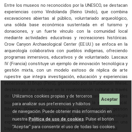
Entre los museos no reconocidos por la UNESCO, se destacan
experiencias como Vindolanda (Reino Unido), que combina
excavaciones abiertas al público, voluntariado arqueológico,
una sólida base económica sustentada en el turismo y
donaciones, y un fuerte vínculo con la comunidad local
mediante actividades educativas y recreaciones históricas.
Crow Canyon Archaeological Center (EE.UU.) se enfoca en la
arqueología colaborativa con pueblos indígenas, ofreciendo
programas inmersivos, educativos y de voluntariado. Lascaux
IV (Francia) constituye un ejemplo de innovación tecnológica y
gestión mixta, con un modelo exitoso de réplica de arte
rupestre que integra investigación, educación y experiencias
inmersivas. El Brujo (Perú), gestionado por la Fundación Wiese,
destaca por su enfoque en la revalorización cultural a través
de alianzas público-privadas, talleres comunitarios, actividades
Utilizamos cookies propias y de terceros
Aceptar
bioculturales y festividades que refuerzan la identidad local.
para analizar sus preferencias y hábitos
Bibracte (Francia) representa un caso donde la gestión
de navegación. Puede obtener más información en
sostenible del entorno natural se integra con la arqueología
nuestra
Política de uso de cookies
. Pulse el botón
experimental y la investigación universitaria, aunque con una
"Aceptar" para consentir el uso de todas las cookies.
baja implicación comunitaria debido a su localización rural.